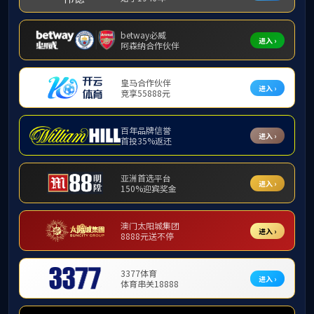
❮
新闻中心
新闻中心
通知公告
办事指南